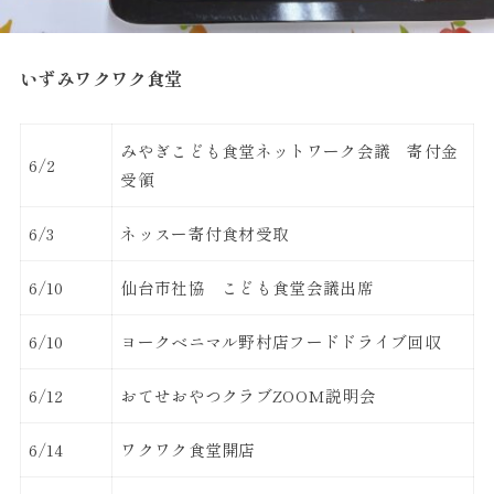
いずみワクワク食堂
みやぎこども食堂ネットワーク会議 寄付金
6/2
受領
6/3
ネッスー寄付食材受取
6/10
仙台市社協 こども食堂会議出席
6/10
ヨークベニマル野村店フードドライブ回収
6/12
おてせおやつクラブZOOM説明会
6/14
ワクワク食堂開店